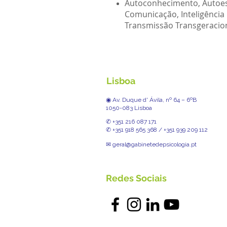
Autoconhecimento, Autoesti
Comunicação, Inteligência 
Transmissão Transgeracion
Lisboa
◉ Av. Duque d' Ávila, nº 64 – 6ºB
1050-083 Lisboa
✆ +351 216 087 171
✆ +351 918 565 368 / +351 939 209 112
✉ geral@gabinetedepsicologia.pt
Redes Sociais