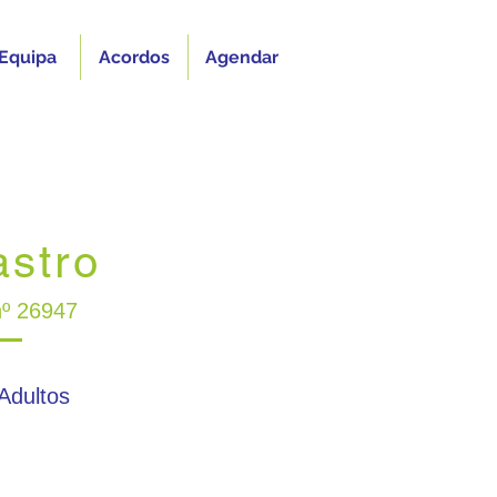
Equipa
Acordos
Agendar
astro
nº 26947
 Adultos