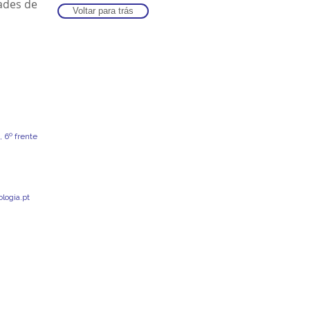
ades de
Voltar para trás
 6º frente
logia.pt