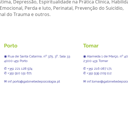
ma, Depressão, Espiritualidade na Prática Clínica, Habilid
Emocional, Perda e luto, Perinatal, Prevenção do Suicídio,
al do Trauma e outros.
Porto
Tomar
◉ Rua de Santa Catarina, nº 375, 3º, Sala 33
◉ Alameda 1 de Março, nº 40,
4000-451 Porto
2300-431 Tomar
✆ +351 221 128 974
✆ +351 216 087 171
✆ +351 910 151 671
✆ +351 939 209 112
✉ inf.porto@gabinetedepsicologia.pt
✉ inf.tomar@gabinetedepsico