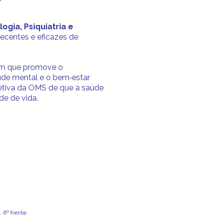
logia, Psiquiatria e
recentes e eficazes de
em que promove o
aúde mental e o bem‑estar
petiva da OMS de que a saúde
de de vida.
 6º frente