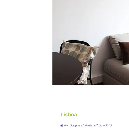
Lisboa
◉ Av. Duque d' Ávila, nº 64 – 6ºB