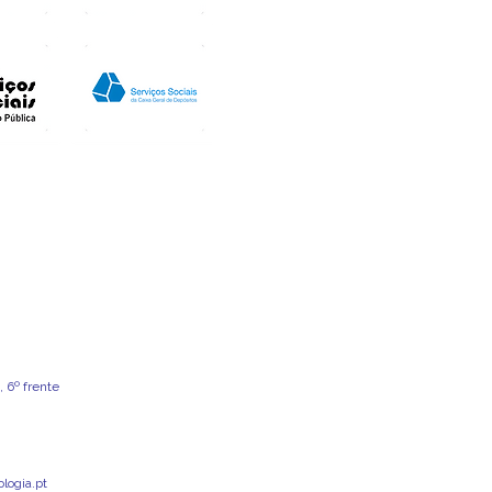
 6º frente
logia.pt