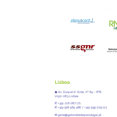
Lisboa
◉ Av. Duque d' Ávila, nº 64 – 6ºB
1050-083 Lisboa
✆ +351 216 087 171
✆ +351 918 565 368 / +351 939 209 112
✉ geral@gabinetedepsicologia.pt