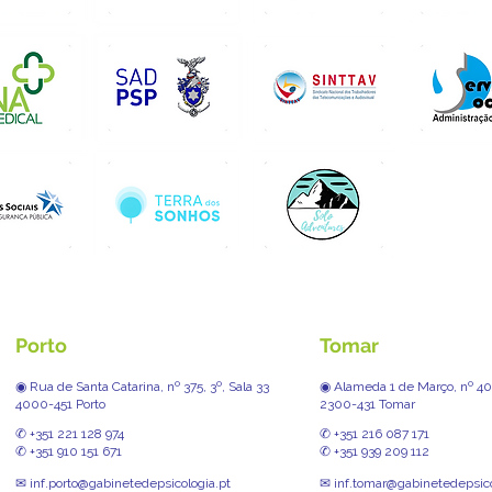
Porto
Tomar
◉ Rua de Santa Catarina, nº 375, 3º, Sala 33
◉ Alameda 1 de Março, nº 40,
4000-451 Porto
2300-431 Tomar
✆ +351 221 128 974
✆ +351 216 087 171
✆ +351 910 151 671
✆ +351 939 209 112
✉ inf.porto@gabinetedepsicologia.pt
✉ inf.tomar@gabinetedepsico