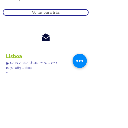
Voltar para trás
Lisboa
◉ Av. Duque d' Ávila, nº 64 – 6ºB
1050-083 Lisboa
✆
+351 216 087 171
✆ +351 918 565 368 / +351 939 209 112
✉ geral@gabinetedepsicologia.pt
Porto
◉ Rua de Santa Catarina, nº 375, 3º, Sala 33
4000-451 Porto
✆
+351 221 128 974
✆ +351 910 151 671
✉ inf.porto@gabinetedepsicologia.pt