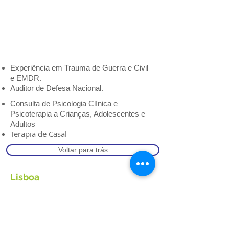
Experiência em Trauma de Guerra e Civil
e EMDR.
Auditor de Defesa Nacional.
Consulta de Psicologia Clínica e
Psicoterapia a Crianças, Adolescentes e
Adultos
Terapia de Casal
Voltar para trás
Lisboa
◉ Av. Duque d' Ávila, nº 64 – 6ºB
1050-083 Lisboa
✆
+351 216 087 171
✆ +351 918 565 368 / +351 939 209 112
✉ geral@gabinetedepsicologia.pt